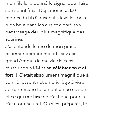
mon fils lui a donné le signal pour faire 
son sprint final. Déjà même à 300 
mètres du fil d'arrivée il a levé les bras 
bien haut dans les airs et a paré son 
petit visage deu plus magnifique des 
sourires...
J'ai entendu le rire de mon grand 
résonner derrière moi et j'ai vu ce 
grand Amour de ma vie de 6ans,  
réussir son 5 KM et 
se célébrer haut et 
fort
 !! C'était absolument magnifique à 
voir , à ressentir et un privilège à vivre. 
Je suis encore tellement émue ce soir 
et ce qui me fascine c'est que pour lui 
c'est tout naturel. On s'est préparés, le 
Jour J est arrivé et on a savouré. On a 
toujours fait ça dans le plaisir, la bonne 
humeur et l'envie,  pour lui c'est tout à 
fait  normal.En allant chercher la 