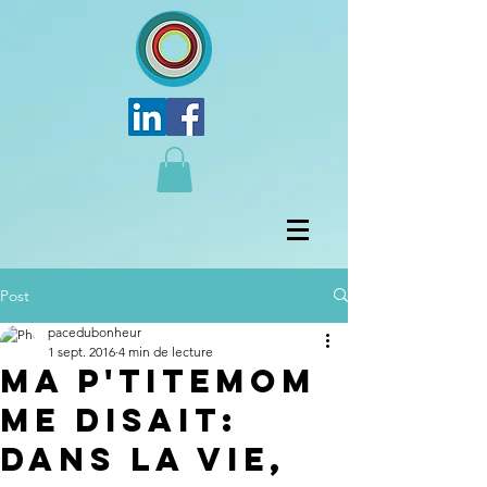
Post
pacedubonheur
1 sept. 2016
4 min de lecture
Ma p'titeMom
me disait:
Dans la vie,