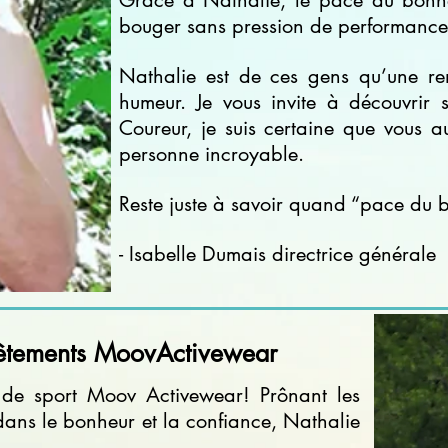
Grâce à Nathalie, le pace du bonhe
bouger sans pression de performance
Nathalie est de ces gens qu’une r
humeur. Je vous invite à découvrir
Coureur, je suis certaine que vous 
personne incroyable.
Reste juste à savoir quand “pace du b
- Isabelle Dumais directrice générale
êtements MoovActivewear
 de sport Moov Activewear! Prônant les
ans le bonheur et la confiance, Nathalie