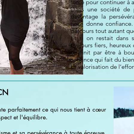
force pour continuer à 
Dans une société de p
davantage la persévér
nous donne confiance. I
parcours tout autant que
Et si on restait dans
toujours fiers, heureux 
on finit par être à bout
cadence qui fait du bien
La valorisation de l’effo
PCN
nte parfaitement ce qui nous tient à cœur
ect et l'équilibre.
visme et sa persévérance à toute épreuve,