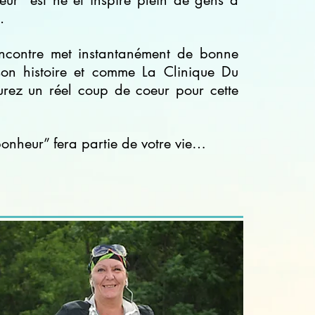
ur” est né et inspire plein de gens à
.
encontre met instantanément de bonne
 son histoire et comme La Clinique Du
aurez un réel coup de coeur pour cette
onheur” fera partie de votre vie…