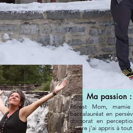
Ma passion : 
Forest Mom, mamie c
baccalauréat en persév
doctorat en perceptio
sévère j’ai appris à tou