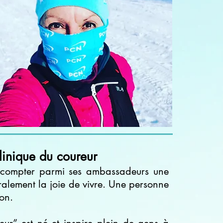
linique du coureur
e compter parmi ses ambassadeurs une
ralement la joie de vivre. Une personne
ion.