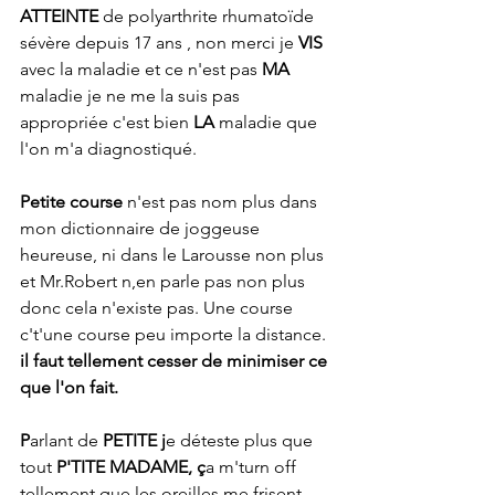
ATTEINTE
 de polyarthrite rhumatoïde 
sévère depuis 17 ans , non merci je 
VIS 
avec la maladie et ce n'est pas 
MA 
maladie je ne me la suis pas 
appropriée c'est bien 
LA 
maladie que 
l'on m'a diagnostiqué.
Petite course 
n'est pas nom plus dans 
mon dictionnaire de joggeuse 
heureuse, ni dans le Larousse non plus 
et Mr.Robert n,en parle pas non plus 
donc cela n'existe pas. Une course 
c't'une course peu importe la distance. 
il faut tellement cesser de minimiser ce 
que l'on fait. 
P
arlant de
 PETITE j
e déteste plus que 
tout
 P'TITE MADAME, ç
a m'turn off 
tellement que les oreilles me frisent 