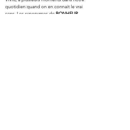
quotidien quand on en connait le vrai 
sens. Les synonymes de 
BONHEUR
sont joie-plaisir-douceur-contentement-
succès-paix-sérénité-satisfaction-délice-
enchantement-allégresse-bienfait et 
RÉUSSITE.
Il est où l'bonheur, il est où? Jamais 
bien loin et toujours au fond de 
soi.Simplement dans notre façon de 
voir les événements, les détours, la 
VIE
Voir tout
Posts récents