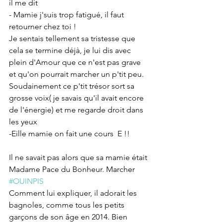
il me dit
- Mamie j'suis trop fatigué, il faut 
retourner chez toi !
Je sentais tellement sa tristesse que 
cela se termine déjà, je lui dis avec 
plein d'Amour que ce n'est pas grave 
et qu'on pourrait marcher un p'tit peu. 
Soudainement ce p'tit trésor sort sa 
grosse voix( je savais qu'il avait encore 
de l'énergie) et me regarde droit dans 
les yeux
-Eille mamie on fait une cours  E !!
Il ne savait pas alors que sa mamie était 
Madame Pace du Bonheur. Marcher 
#OUINPIS
Comment lui expliquer, il adorait les 
bagnoles, comme tous les petits 
garçons de son âge en 2014. Bien 