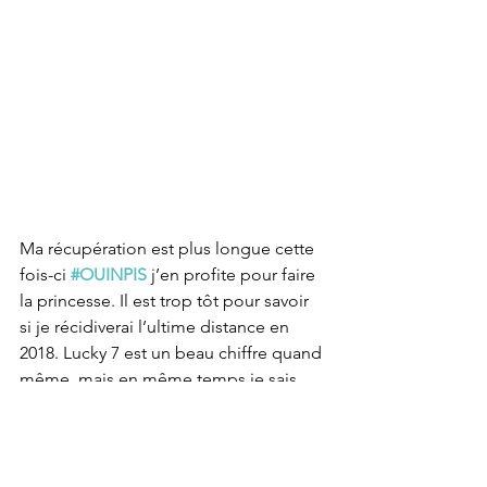
Ma récupération est plus longue cette 
fois-ci 
#OUINPIS
 j’en profite pour faire 
la princesse. Il est trop tôt pour savoir 
si je récidiverai l’ultime distance en 
2018. Lucky 7 est un beau chiffre quand 
même, mais en même temps je sais 
tellement qu’au pace du Bonheur ce 
qui nous semble parfois inaccessible 
devient soudainement accessible juste 
en changeant sa 
perception.