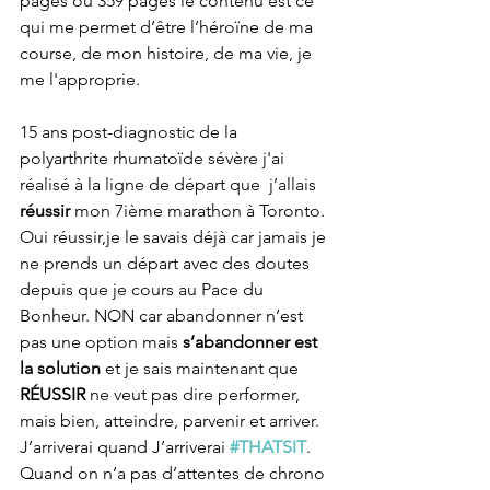
pages ou 359 pages le contenu est ce 
qui me permet d’être l’héroïne de ma 
course, de mon histoire, de ma vie, je 
me l'approprie.
15 ans post-diagnostic de la 
polyarthrite rhumatoïde sévère j'ai 
réalisé à la ligne de départ que  j’allais 
réussir
 mon 7ième marathon à Toronto. 
Oui réussir,je le savais déjà car jamais je 
ne prends un départ avec des doutes 
depuis que je cours au Pace du 
Bonheur. NON car abandonner n’est 
pas une option mais 
s’abandonner est 
la solution
 et je sais maintenant que 
RÉUSSIR
 ne veut pas dire performer, 
mais bien, atteindre, parvenir et arriver. 
J’arriverai quand J’arriverai 
#THATSIT
. 
Quand on n’a pas d’attentes de chrono 