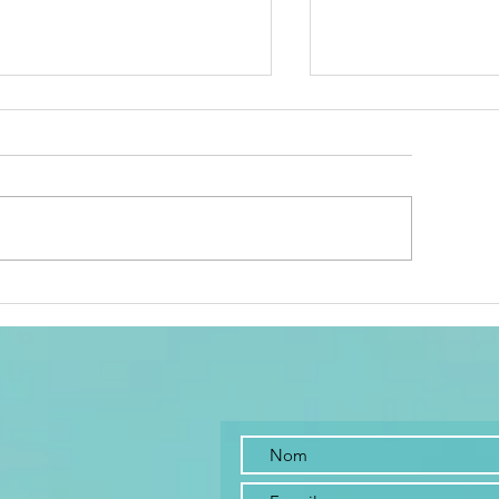
uand Covid
Le bonhe
emplace Irène
dure jam
trop
longtem