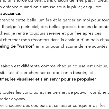
rendrai la force du vent dans chacun de mes pas. Il pleut,
n enfance quand on s'amuse sous la pluie; et qui dit 
insouciance
. 
is prendre cette belle lumière et la garder en moi pour tou
x. Il neige à plein ciel, des belles grosses boules de ouate
heur, je rentre toujours sereine et purifiée après ces 
j'irai chercher mon réconfort dans la chaleur d'un bain cha
eeling de "warrior" 
en moi pour chacune de me activités 
saison est différente comme chaque course est unique,
bilités d'aller chercher ce dont on a besoin, ici 
tifier, les visualiser et s'en servir pour se propulser.
t toutes les conditions, me permet de pouvoir combler 
bader anyway ! 
er chacune des couleurs et se laisser conquérir par les 