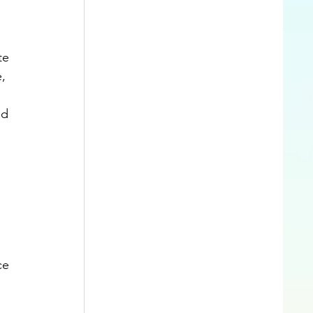
 
te 
, 
ud 
 
ce 