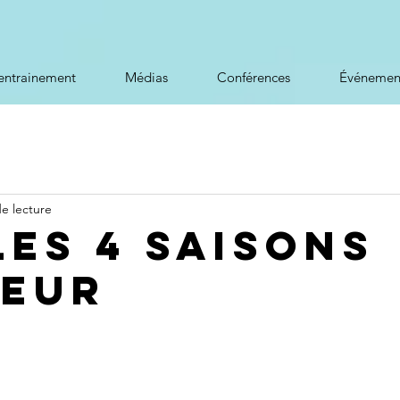
entrainement
Médias
Conférences
Événemen
de lecture
les 4 saisons
heur