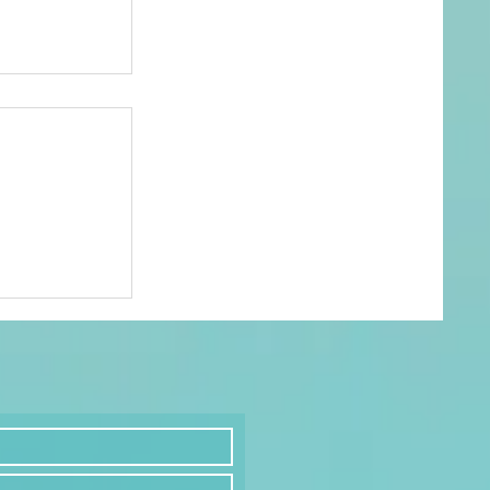
ur ne
ais
ps