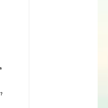
 
s 
 ?