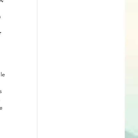
 
 
 
le 
s 
 
e 
 