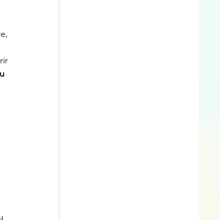
 
e, 
 
ir 
u 
i, 