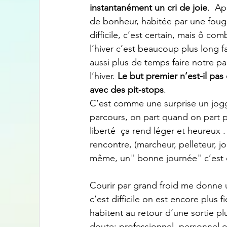
instantanément un cri de joie
.  A
de bonheur, habitée par une foug
difficile, c’est certain, mais ô co
l’hiver c’est beaucoup plus long
aussi plus de temps faire notre pa
l’hiver. 
Le but premier n’est-il pas
avec des pit-stops
.
C’est comme une surprise un joggi
parcours, on part quand on part pui
liberté  ça rend léger et heureux 
rencontre, (marcheur, pelleteur, j
même, un" bonne journée" c’est 
Courir par grand froid me donne un
c’est difficile on est encore plus f
habitent au retour d’une sortie pl
doute: professionnel, personnel ou