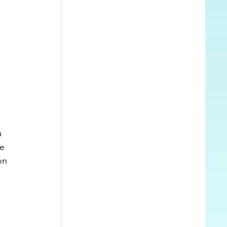
u 
e 
on 