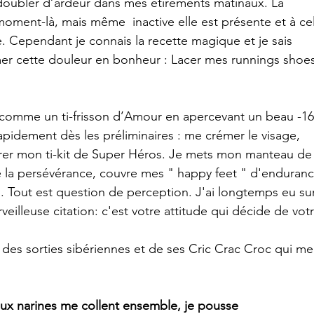
oubler d’ardeur dans mes étirements matinaux. La 
oment-là, mais même  inactive elle est présente et à cel
 Cependant je connais la recette magique et je sais 
er cette douleur en bonheur : Lacer mes runnings shoes
i comme un ti-frisson d’Amour en apercevant un beau -16
rapidement dès les préliminaires : me crémer le visage, 
rer mon ti-kit de Super Héros. Je mets mon manteau de 
 la persévérance, couvre mes " happy feet " d'enduranc
 Tout est question de perception. J'ai longtemps eu sur
illeuse citation: c'est votre attitude qui décide de votr
es sorties sibériennes et de ses Cric Crac Croc qui me
eux narines me collent ensemble, je pousse 