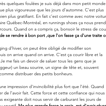
près quelques foulées je suis déjà dans mon petit monde
ue plus vigoureuse que les jours d'automne. C’est plus 
mbien plus gratifiant. En fait c’est comme avec notre voitur
 faire Québec-Montréal, en runnings shoes ça nous prend
rcours. Quand on a compris ça, bonsoir le stress de cour
 de se rendre à bon port ,que l’on fasse ça d’une traite o
ng d’hiver, on peut être obligé de modifier son 
s on arrive quand on arrive. C’est ça courir libre et la 
. Je me fais un devoir de saluer tous les gens que je 
oggeur) un beau sourire, un signe de tête et, souvent 
comme distribuer des petits bonheurs.
e impression d’invincibilité plus fort que l’été. Quand 
ier de l’avoir fait. Cette force et cette confiance qui nous 
us exigeante doit nous servir de carburant les jours de 
 sportif. 
Ma plus grande force je crois, est d’avoir réuss