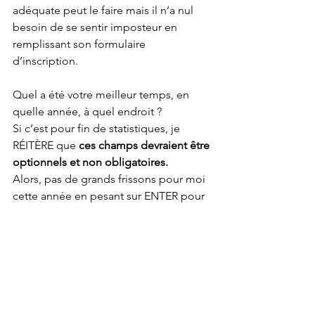
adéquate peut le faire mais il n’a nul 
besoin de se sentir imposteur en 
remplissant son formulaire 
d’inscription.
Quel a été votre meilleur temps, en 
quelle année, à quel endroit ?
Si c’est pour fin de statistiques, je 
RÉITÈRE que 
ces champs devraient être 
optionnels et non obligatoires.
Alors, pas de grands frissons pour moi 
cette année en pesant sur ENTER pour 
mon 42.2KM. 
#dommagetoutdememe
c’est quand même pas rien réaliser un 
marathon, mais bon j’aurai mes frissons 
pendant 42.2KM le 21 octobre 2018 car 
abandonner n’a jamais été une option, 
mais M’ABANDONNER a toujours été 
la solution. Voilà donc que je l’ai même 