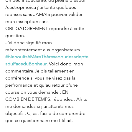
Un peu insouciante, ou pleine d’espoir 
/cestropmoica j’ai tenté quelques 
reprises sans JAMAIS pouvoir valider 
mon inscription sans 
OBLIGATOIREMENT répondre à cette 
question.
J’ai donc signifié mon 
mécontentement aux organisateurs. 
#bienouitséMèreThéresapourlesadepte
sduPaceduBonheur
. Voici donc  mon 
commentaire.Je dis tellement en 
conférence si vous ne visez pas la 
perfromance et qu'au retour d'une 
course on vous demande : EN 
COMBIEN DE TEMPS, répondez : Ah tu 
me demandes si j'ai attenits mes 
objectifs . C, est facile de comprendre 
que ce questionnaire me titillait.