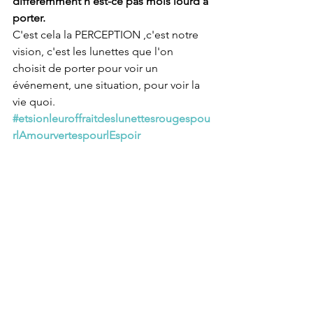
différemment n'est-ce pas mois lourd a 
porter. 
C'est cela la PERCEPTION ,c'est notre 
vision, c'est les lunettes que l'on 
choisit de porter pour voir un 
événement, une situation, pour voir la 
vie quoi.  
#etsionleuroffraitdeslunettesrougespou
rlAmourvertespourlEspoir