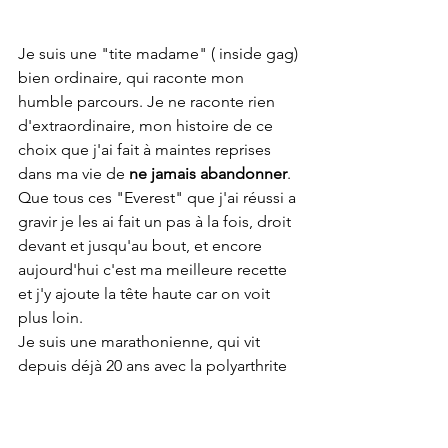
Je suis une "tite madame" ( inside gag) 
bien ordinaire, qui raconte mon 
humble parcours. Je ne raconte rien 
d'extraordinaire, mon histoire de ce 
choix que j'ai fait à maintes reprises 
dans ma vie de
 ne jamais abandonner
. 
Que tous ces "Everest" que j'ai réussi a 
gravir je les ai fait un pas à la fois, droit 
devant et jusqu'au bout, et encore 
aujourd'hui c'est ma meilleure recette 
et j'y ajoute la tête haute car on voit 
plus loin.
Je suis une marathonienne, qui vit 
depuis déjà 20 ans avec la polyarthrite 
rhumatoïde sévère. 
J'ai appris à 
accepter mes limites et à travailler avec  
elles au lieu d'abandonner.
 Faire fi du 