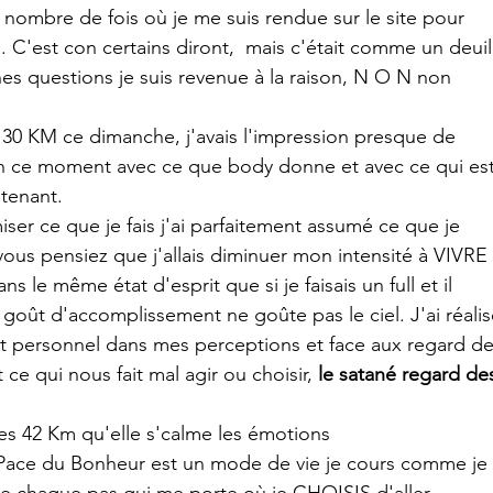
e nombre de fois où je me suis rendue sur le site pour 
 C'est con certains diront,  mais c'était comme un deuil
es questions je suis revenue à la raison, N O N non
n 30 KM ce dimanche, j'avais l'impression presque de 
 en ce moment avec ce que body donne et avec ce qui est
ntenant.
iser ce que je fais j'ai parfaitement assumé ce que je 
 vous pensiez que j'allais diminuer mon intensité à VIVRE 
s le même état d'esprit que si je faisais un full et il 
goût d'accomplissement ne goûte pas le ciel. J'ai réalis
nt personnel dans mes perceptions et face aux regard de
 ce qui nous fait mal agir ou choisir, 
le satané regard de
t des 42 Km qu'elle s'calme les émotions
Pace du Bonheur est un mode de vie je cours comme je 
e de chaque pas qui me porte où je CHOISIS d'aller