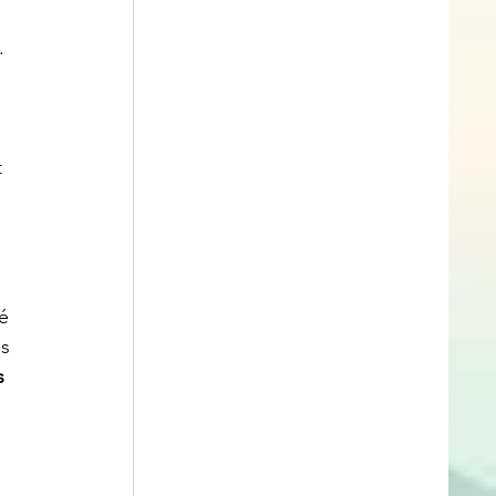
. 
 
é 
s 
s 