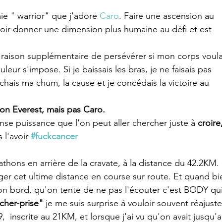
mie " warrior" que j'adore 
Caro
. Faire une ascension au 
ir donner une dimension plus humaine au défi et est 
raison supplémentaire de persévérer si mon corps voula
leur s'impose. Si je baissais les bras, je ne faisais pas 
hais ma chum, la cause et je concédais la victoire au 
on Everest, mais pas Caro.
ense puissance que l'on peut aller chercher juste à 
croire,
l'avoir 
#fuckcancer
athons en arrière de la cravate, à la distance du 42.2KM. 
r cet ultime distance en course sur route. Et quand bi
on bord, qu'on tente de ne pas l'écouter c'est BODY qui
âcher-prise"
 je me suis surprise à vouloir souvent réajuste
9,  inscrite au 21KM, et lorsque j'ai vu qu'on avait jusqu'a