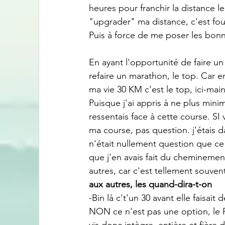
heures pour franchir la distance l
"upgrader" ma distance, c'est fou.
Puis à force de me poser les bonn
En ayant l'opportunité de faire u
refaire un marathon, le top. Car
ma vie 30 KM c'est le top, ici-mai
Puisque j'ai appris à ne plus minim
ressentais face à cette course. SI
ma course, pas question. j'étais dan
n'était nullement question que ce 
que j'en avais fait du chemineme
autres, car c'est tellement souvent
aux autres, les quand-dira-t-on
-Bin là c't'un 30 avant elle faisai
NON ce n'est pas une option, le 
vis donc intègre, entière et fièr