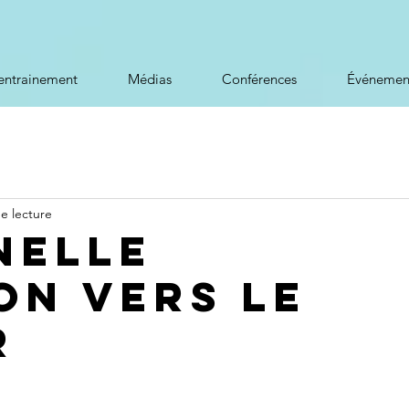
entrainement
Médias
Conférences
Événemen
e lecture
nelle
on vers le
r