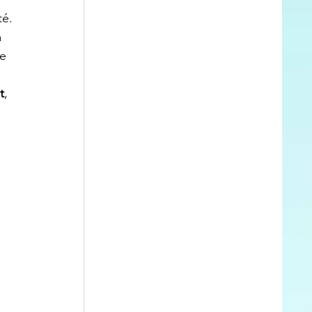
té.
 
e 
t
, 