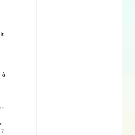
it 
 à 
en 
 
r 
 7 