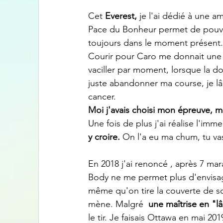
Cet 
Everest, 
je l'ai dédié à une a
Pace du Bonheur permet de pouvo
toujours dans le moment présent.
Courir pour Caro me donnait une 
vaciller par moment, lorsque la dou
juste abandonner ma course, je lâc
cancer.
Moi j'avais choisi mon épreuve, m
Une fois de plus j'ai réalise l'imm
y croire. 
On l'a eu ma chum, tu vas 
En 2018 j'ai renoncé , après 7 mar
Body ne me permet plus d'envisage
même qu'on tire la couverte de s
mène. Malgré  
une maîtrise en "l
le tir. Je faisais Ottawa en mai 201