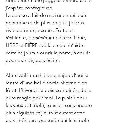
simplement une joggeuse heureuse et 
j’espère contagieuse.
La course a fait de moi une meilleure 
personne et de plus en plus je veux 
vivre comme je cours. Forte et 
résiliente, persévérante et confiante, 
LIBRE et FIÈRE , voilà ce qui m’aide 
certains jours a ouvrir la porte, à courir 
pour grandir, puis écrire.
Alors voilà ma thérapie aujourd’hui je 
rentre d’une belle sortie hivernale en 
fôret. L’hiver et le bois combinés, de la 
pure magie pour moi. Le plaisir pour 
les yeux est triplé, tous les sens encore 
plus aiguisés et j’ai tout autant cette 
paix intérieure procurée par le simple 
et pur bonheur de gambader. La 
course m’apaise et le faire dans la forêt 