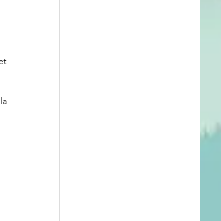
et 
la 