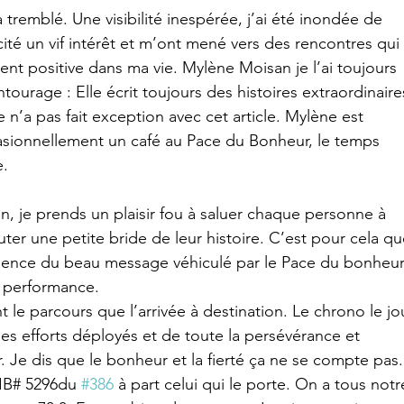
emblé. Une visibilité inespérée, j’ai été inondée de 
cité un vif intérêt et m’ont mené vers des rencontres qui 
nt positive dans ma vie. Mylène Moisan je l’ai toujours 
ourage : Elle écrit toujours des histoires extraordinaire
 n’a pas fait exception avec cet article. Mylène est 
sionnellement un café au Pace du Bonheur, le temps 
e.
, je prends un plaisir fou à saluer chaque personne à 
er une petite bride de leur histoire. C’est pour cela qu
nence du beau message véhiculé par le Pace du bonheur
a performance. 
t le parcours que l’arrivée à destination. Le chrono le jo
 les efforts déployés et de toute la persévérance et 
r. Je dis que le bonheur et la fierté ça ne se compte pas.
BIB# 5296du 
#386
 à part celui qui le porte. On a tous notr