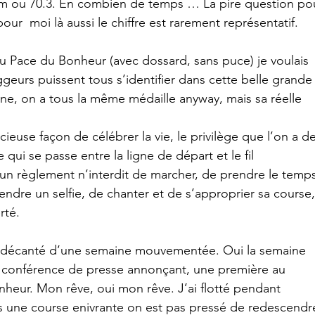
Km ou 70.3. En combien de temps … La pire question po
our  moi là aussi le chiffre est rarement représentatif.
au Pace du Bonheur (avec dossard, sans puce) je voulais 
geurs puissent tous s’identifier dans cette belle grande
line, on a tous la même médaille anyway, mais sa réelle 
ieuse façon de célébrer la vie, le privilège que l’on a de
qui se passe entre la ligne de départ et le fil 
 règlement n’interdit de marcher, de prendre le temps
ndre un selfie, de chanter et de s’approprier sa course,
rté.
ir décanté d’une semaine mouvementée. Oui la semaine 
e la conférence de presse annonçant, une première au 
heur. Mon rêve, oui mon rêve. J’ai flotté pendant 
s une course enivrante on est pas pressé de redescendr